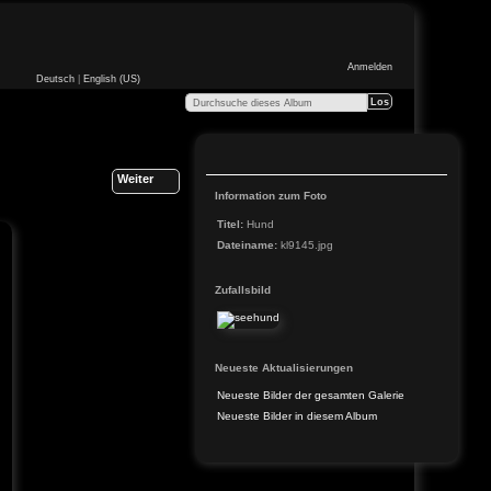
Anmelden
Deutsch
|
English (US)
Weiter
Information zum Foto
Titel:
Hund
Dateiname:
kl9145.jpg
Zufallsbild
Neueste Aktualisierungen
Neueste Bilder der gesamten Galerie
Neueste Bilder in diesem Album