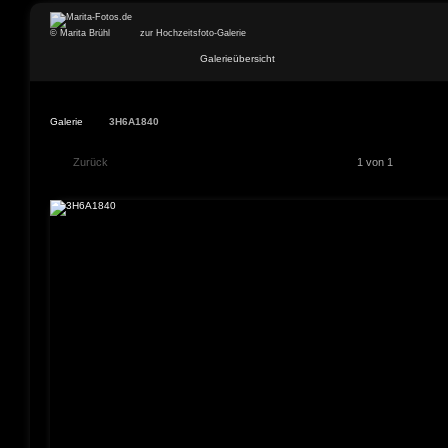
© Marita Brühl
zur Hochzeitsfoto-Galerie
Galerieübersicht
Galerie
3H6A1840
Zurück
1 von 1